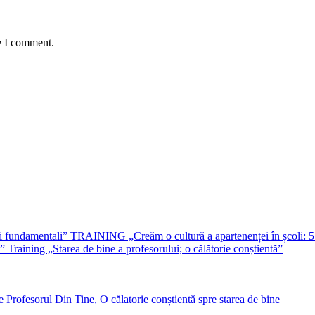
e I comment.
TRAINING „Creăm o cultură a apartenenței în școli: 5
Training „Starea de bine a profesorului; o călătorie conștientă”
Profesorul Din Tine, O călatorie conștientă spre starea de bine