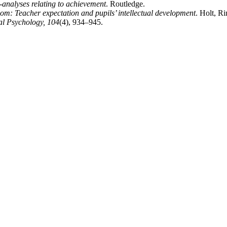
a-analyses relating to achievement
. Routledge.
om: Teacher expectation and pupils’ intellectual development
. Holt, R
al Psychology, 104
(4), 934–945.