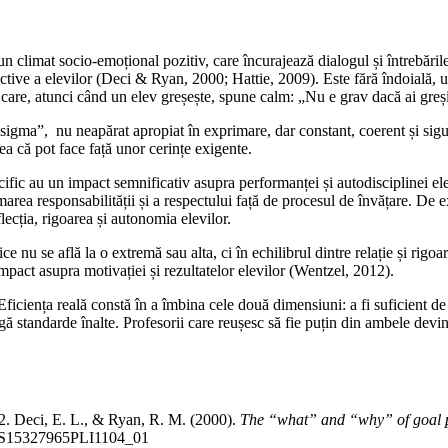
n climat socio-emoțional pozitiv, care încurajează dialogul și întrebările 
 active a elevilor (Deci & Ryan, 2000; Hattie, 2009). Este fără îndoială, u
ul care, atunci când un elev greșește, spune calm: „Nu e grav dacă ai gr
 „sigma”, nu neapărat apropiat în exprimare, dar constant, coerent și sig
rea că pot face față unor cerințe exigente.
specific au un impact semnificativ asupra performanței și autodisciplinei
ormarea responsabilității și a respectului față de procesul de învățare. 
lecția, rigoarea și autonomia elevilor.
 nu se află la o extremă sau alta, ci în echilibrul dintre relație și rigoar
pact asupra motivației și rezultatelor elevilor (Wentzel, 2012).
Eficiența reală constă în a îmbina cele două dimensiuni: a fi suficient de a
ngă standarde înalte. Profesorii care reușesc să fie puțin din ambele dev
 2. Deci, E. L., & Ryan, R. M. (2000).
The “what” and “why” of goal p
07/S15327965PLI1104_01