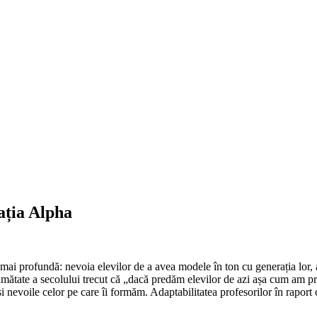
ația Alpha
e mai profundă: nevoia elevilor de a avea modele în ton cu generația lor, a
ătate a secolului trecut că „dacă predăm elevilor de azi așa cum am pr
 și nevoile celor pe care îi formăm. Adaptabilitatea profesorilor în rapor