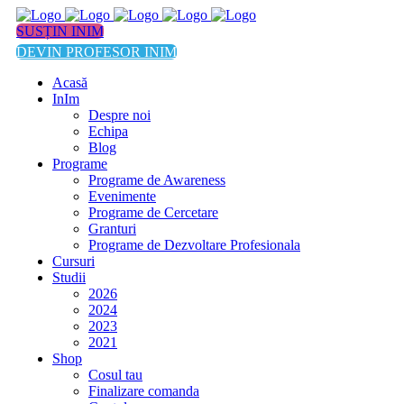
SUSȚIN INIM
DEVIN PROFESOR INIM
Acasă
InIm
Despre noi
Echipa
Blog
Programe
Programe de Awareness
Evenimente
Programe de Cercetare
Granturi
Programe de Dezvoltare Profesionala
Cursuri
Studii
2026
2024
2023
2021
Shop
Cosul tau
Finalizare comanda