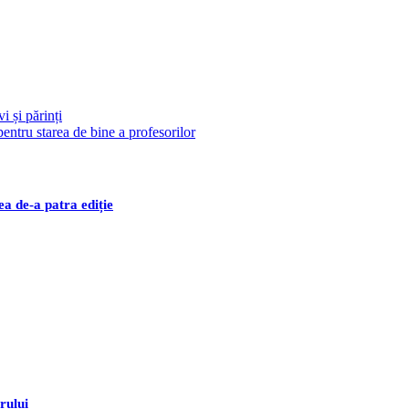
i și părinți
entru starea de bine a profesorilor
ea de-a patra ediție
rului