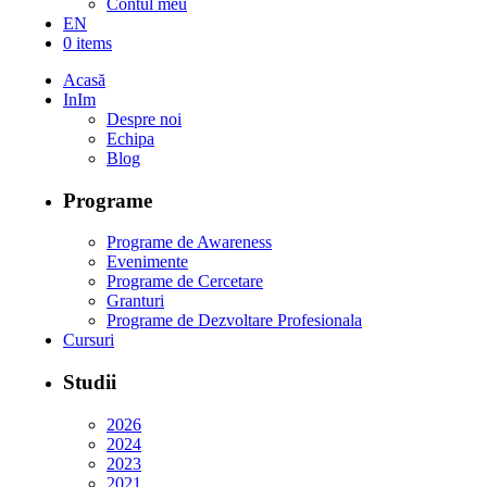
Contul meu
EN
0 items
Acasă
InIm
Despre noi
Echipa
Blog
Programe
Programe de Awareness
Evenimente
Programe de Cercetare
Granturi
Programe de Dezvoltare Profesionala
Cursuri
Studii
2026
2024
2023
2021