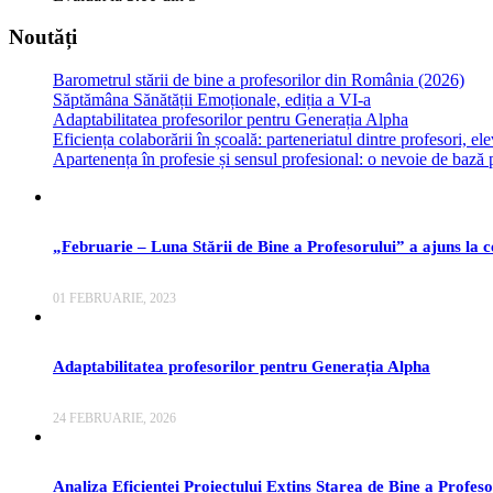
Noutăți
Barometrul stării de bine a profesorilor din România (2026)
Săptămâna Sănătății Emoționale, ediția a VI-a
Adaptabilitatea profesorilor pentru Generația Alpha
Eficiența colaborării în școală: parteneriatul dintre profesori, elev
Apartenența în profesie și sensul profesional: o nevoie de bază p
„Februarie – Luna Stării de Bine a Profesorului” a ajuns la c
01 FEBRUARIE, 2023
Adaptabilitatea profesorilor pentru Generația Alpha
24 FEBRUARIE, 2026
Analiza Eficienței Proiectului Extins Starea de Bine a Profeso