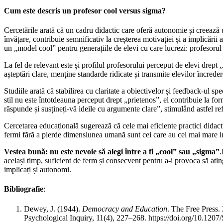
Cum este descris un profesor cool versus sigma?
Cercetările arată că un cadru didactic care oferă autonomie și creează u
învățare, contribuie semnificativ la creșterea motivației și a implicării
un „model cool” pentru generațiile de elevi cu care lucrezi: profesor
La fel de relevant este și profilul profesorului perceput de elevi drept
așteptări clare, menține standarde ridicate și transmite elevilor încrede
Studiile arată că stabilirea cu claritate a obiectivelor și feedback-ul 
stil nu este întotdeauna perceput drept „prietenos”, el contribuie la f
răspunde și susțineți-vă ideile cu argumente clare”, stimulând astfel ref
Cercetarea educațională sugerează că cele mai eficiente practici didactice
fermi fără a pierde dimensiunea umană sunt cei care au cel mai mare im
Vestea bună: nu este nevoie să alegi între a fi „cool” sau „sigma”
.
același timp, suficient de ferm și consecvent pentru a-i provoca să ati
implicați și autonomi.
Bibliografie
:
Dewey, J. (1944).
Democracy and Education
. The Free Press.
Psychological Inquiry, 11(4), 227–268.
https://doi.org/10.12