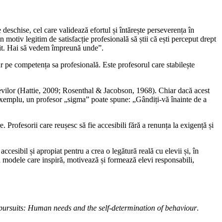
deschise, cel care validează efortul și întărește perseverența în
n motiv legitim de satisfacție profesională să știi că ești perceput drept
eșit. Hai să vedem împreună unde”.
ur pe competența sa profesională. Este profesorul care stabilește
 elevilor (Hattie, 2009; Rosenthal & Jacobson, 1968). Chiar dacă acest
De exemplu, un profesor „sigma” poate spune: „Gândiți-vă înainte de a
e. Profesorii care reușesc să fie accesibili fără a renunța la exigență și
ccesibil și apropiat pentru a crea o legătură reală cu elevii și, în
in modele care inspiră, motivează și formează elevi responsabili,
ursuits: Human needs and the self-determination of behaviour
.