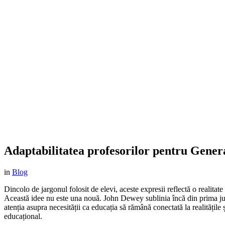
Adaptabilitatea profesorilor pentru Gener
in
Blog
Dincolo de jargonul folosit de elevi, aceste expresii reflectă o realitat
Această idee nu este una nouă. John Dewey sublinia încă din prima jum
atenția asupra necesității ca educația să rămână conectată la realitățile
educațional.