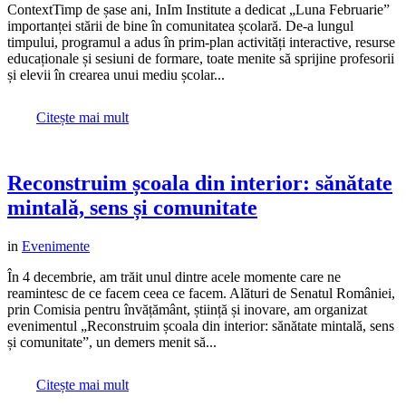
ContextTimp de șase ani, InIm Institute a dedicat „Luna Februarie”
importanței stării de bine în comunitatea școlară. De-a lungul
timpului, programul a adus în prim-plan activități interactive, resurse
educaționale și sesiuni de formare, toate menite să sprijine profesorii
și elevii în crearea unui mediu școlar...
Citește mai mult
Reconstruim școala din interior: sănătate
mintală, sens și comunitate
in
Evenimente
În 4 decembrie, am trăit unul dintre acele momente care ne
reamintesc de ce facem ceea ce facem. Alături de Senatul României,
prin Comisia pentru învățământ, știință și inovare, am organizat
evenimentul „Reconstruim școala din interior: sănătate mintală, sens
și comunitate”, un demers menit să...
Citește mai mult