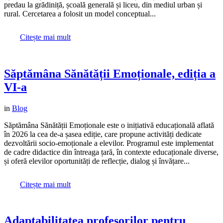
predau la grădiniță, școală generală și liceu, din mediul urban și
rural. Cercetarea a folosit un model conceptual...
Citește mai mult
Săptămâna Sănătății Emoționale, ediția a
VI-a
in
Blog
Săptămâna Sănătății Emoționale este o inițiativă educațională aflată
în 2026 la cea de-a șasea ediție, care propune activități dedicate
dezvoltării socio-emoționale a elevilor. Programul este implementat
de cadre didactice din întreaga țară, în contexte educaționale diverse,
și oferă elevilor oportunități de reflecție, dialog și învățare...
Citește mai mult
Adaptabilitatea profesorilor pentru