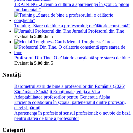
TRAINING „Creăm o cultură a apartenenței în școli: 5 piloni
fundamentali”
Training „Starea de bine a profesorului; o călătorie conștientă”
Jurnalul Profesorul din Tine
Evaluat la
5.00
din 5
Mental Toughness Cards
Profesorul Din Tine, O călatorie conștientă spre starea de bine
Evaluat la
5.00
din 5
Noutăți
Barometrul stării de bine a profesorilor din România (2026)
Săptămâna Sănătății Emoționale, ediția a VI-a
Adaptabilitatea profesorilor pentru Generația Alpha
Eficiența colaborării în școală: parteneriatul dintre profesori,
elevi și părinți
Apartenența în profesie și sensul profesional: o nevoie de bază
pentru starea de bine a profesorilor
Categorii