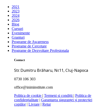
2021
2023
2024
2026
Blog
Cursuri
Evenimente
Granturi
Programe de Awareness
Programe de Cercetare
Programe de Dezvoltare Profesionala
Contact
Str. Dumitru Brăharu, Nr.11, Cluj-Napoca
0730 106 303
office@iniminstitute.com
Politica de cookie
|
Termeni si condiții
|
Politica de
confidențialitate
|
Garantarea siguranței și protecției
copiilor
|
Livrare
|
Retur