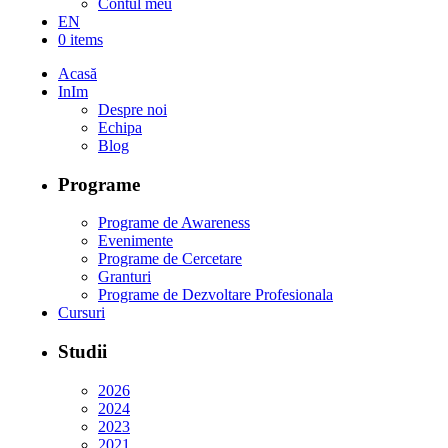
Contul meu
EN
0 items
Acasă
InIm
Despre noi
Echipa
Blog
Programe
Programe de Awareness
Evenimente
Programe de Cercetare
Granturi
Programe de Dezvoltare Profesionala
Cursuri
Studii
2026
2024
2023
2021