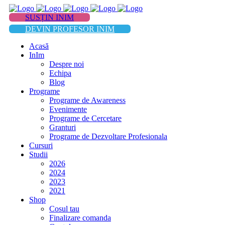
SUSȚIN INIM
DEVIN PROFESOR INIM
Acasă
InIm
Despre noi
Echipa
Blog
Programe
Programe de Awareness
Evenimente
Programe de Cercetare
Granturi
Programe de Dezvoltare Profesionala
Cursuri
Studii
2026
2024
2023
2021
Shop
Cosul tau
Finalizare comanda