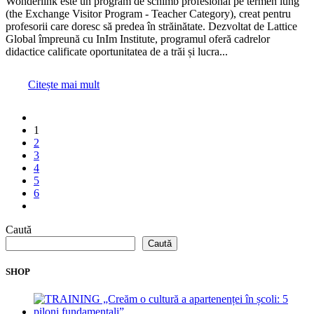
Wonderlink este un program de schimb profesional pe termen lung
(the Exchange Visitor Program - Teacher Category), creat pentru
profesorii care doresc să predea în străinătate. Dezvoltat de Lattice
Global împreună cu InIm Institute, programul oferă cadrelor
didactice calificate oportunitatea de a trăi și lucra...
Citește mai mult
1
2
3
4
5
6
Caută
Caută
SHOP