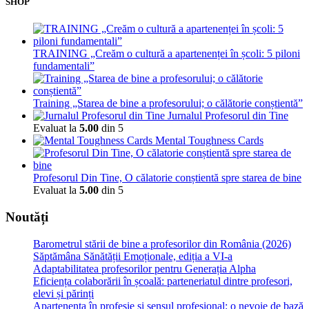
SHOP
TRAINING „Creăm o cultură a apartenenței în școli: 5 piloni
fundamentali”
Training „Starea de bine a profesorului; o călătorie conștientă”
Jurnalul Profesorul din Tine
Evaluat la
5.00
din 5
Mental Toughness Cards
Profesorul Din Tine, O călatorie conștientă spre starea de bine
Evaluat la
5.00
din 5
Noutăți
Barometrul stării de bine a profesorilor din România (2026)
Săptămâna Sănătății Emoționale, ediția a VI-a
Adaptabilitatea profesorilor pentru Generația Alpha
Eficiența colaborării în școală: parteneriatul dintre profesori,
elevi și părinți
Apartenența în profesie și sensul profesional: o nevoie de bază