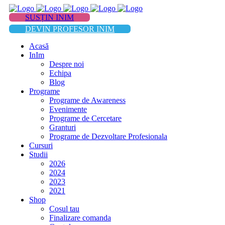
SUSȚIN INIM
DEVIN PROFESOR INIM
Acasă
InIm
Despre noi
Echipa
Blog
Programe
Programe de Awareness
Evenimente
Programe de Cercetare
Granturi
Programe de Dezvoltare Profesionala
Cursuri
Studii
2026
2024
2023
2021
Shop
Cosul tau
Finalizare comanda