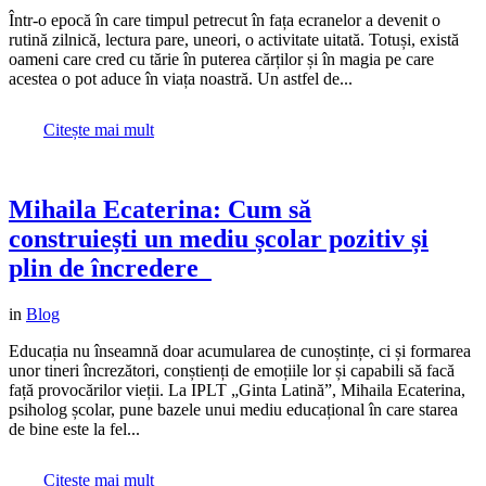
Într-o epocă în care timpul petrecut în fața ecranelor a devenit o
rutină zilnică, lectura pare, uneori, o activitate uitată. Totuși, există
oameni care cred cu tărie în puterea cărților și în magia pe care
acestea o pot aduce în viața noastră. Un astfel de...
Citește mai mult
Mihaila Ecaterina: Cum să
construiești un mediu școlar pozitiv și
plin de încredere
in
Blog
Educația nu înseamnă doar acumularea de cunoștințe, ci și formarea
unor tineri încrezători, conștienți de emoțiile lor și capabili să facă
față provocărilor vieții. La IPLT „Ginta Latină”, Mihaila Ecaterina,
psiholog școlar, pune bazele unui mediu educațional în care starea
de bine este la fel...
Citește mai mult