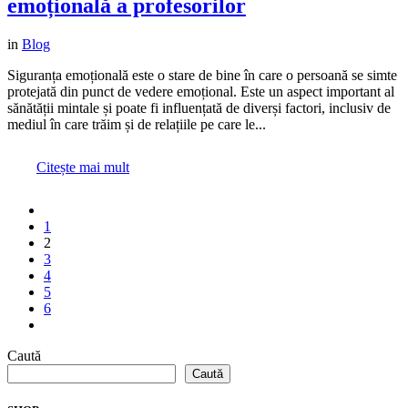
emoțională a profesorilor
in
Blog
Siguranța emoțională este o stare de bine în care o persoană se simte
protejată din punct de vedere emoțional. Este un aspect important al
sănătății mintale și poate fi influențată de diverși factori, inclusiv de
mediul în care trăim și de relațiile pe care le...
Citește mai mult
1
2
3
4
5
6
Caută
Caută