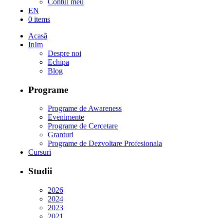
Contul meu
EN
0 items
Acasă
InIm
Despre noi
Echipa
Blog
Programe
Programe de Awareness
Evenimente
Programe de Cercetare
Granturi
Programe de Dezvoltare Profesionala
Cursuri
Studii
2026
2024
2023
2021