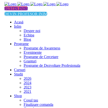
SUSȚIN INIM
DEVIN PROFESOR INIM
Acasă
InIm
Despre noi
Echipa
Blog
Programe
Programe de Awareness
Evenimente
Programe de Cercetare
Granturi
Programe de Dezvoltare Profesionala
Cursuri
Studii
2026
2024
2023
2021
Shop
Cosul tau
Finalizare comanda