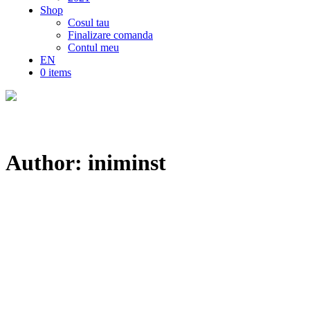
Shop
Cosul tau
Finalizare comanda
Contul meu
EN
0 items
Author: iniminst