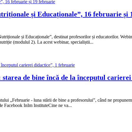
riționale și Educaționale”, 16 februarie și 
utriționale și Educaționale”, destinat profesorilor și educatorilor. Webi
utriție (modulul 2). La acest webinar, specialiștii...
starea de bine încă de la începutul carierei
ului „Februarie - luna stării de bine a profesorului”, când ne propunem 
de Facebook InIm InstituteCine ne va...