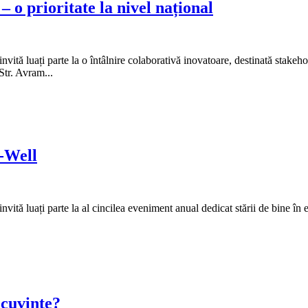
– o prioritate la nivel național
vită luați parte la o întâlnire colaborativă inovatoare, destinată stakehol
Str. Avram...
e-Well
nvită luați parte la al cincilea eveniment anual dedicat stării de bine în
cuvinte?