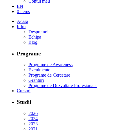
Contul meu
EN
0 items
Acasă
InIm
Despre noi
Echipa
Blog
Programe
Programe de Awareness
Evenimente
Programe de Cercetare
Granturi
Programe de Dezvoltare Profesionala
Cursuri
Studii
2026
2024
2023
2021