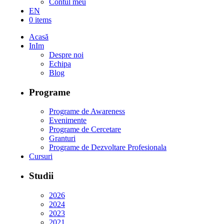
Contul meu
EN
0 items
Acasă
InIm
Despre noi
Echipa
Blog
Programe
Programe de Awareness
Evenimente
Programe de Cercetare
Granturi
Programe de Dezvoltare Profesionala
Cursuri
Studii
2026
2024
2023
2021