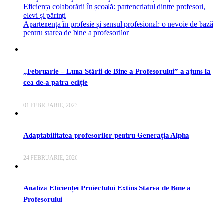
Eficiența colaborării în școală: parteneriatul dintre profesori,
elevi și părinți
Apartenența în profesie și sensul profesional: o nevoie de bază
pentru starea de bine a profesorilor
„Februarie – Luna Stării de Bine a Profesorului” a ajuns la
cea de-a patra ediție
01 FEBRUARIE, 2023
Adaptabilitatea profesorilor pentru Generația Alpha
24 FEBRUARIE, 2026
Analiza Eficienței Proiectului Extins Starea de Bine a
Profesorului