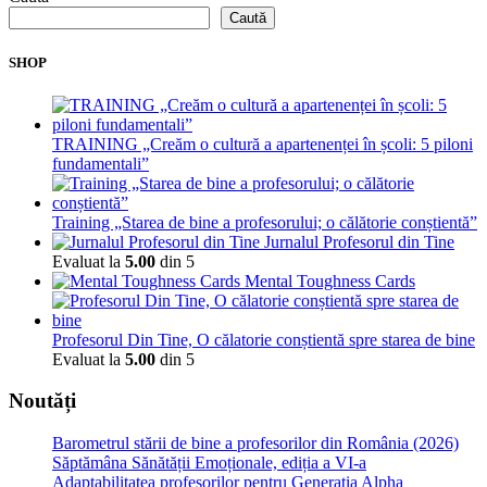
Caută
SHOP
TRAINING „Creăm o cultură a apartenenței în școli: 5 piloni
fundamentali”
Training „Starea de bine a profesorului; o călătorie conștientă”
Jurnalul Profesorul din Tine
Evaluat la
5.00
din 5
Mental Toughness Cards
Profesorul Din Tine, O călatorie conștientă spre starea de bine
Evaluat la
5.00
din 5
Noutăți
Barometrul stării de bine a profesorilor din România (2026)
Săptămâna Sănătății Emoționale, ediția a VI-a
Adaptabilitatea profesorilor pentru Generația Alpha