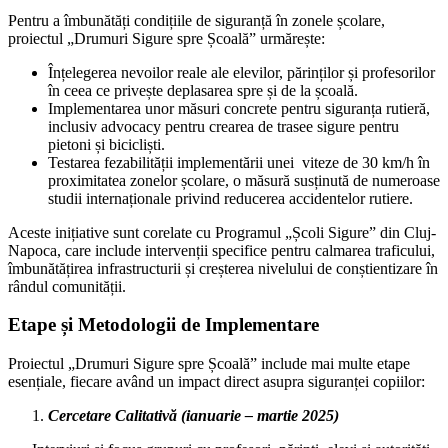
Pentru a îmbunătăți condițiile de siguranță în zonele școlare,
proiectul „Drumuri Sigure spre Școală” urmărește:
Înțelegerea nevoilor reale ale elevilor, părinților și profesorilor
în ceea ce privește deplasarea spre și de la școală.
Implementarea unor măsuri concrete pentru siguranța rutieră,
inclusiv advocacy pentru crearea de trasee sigure pentru
pietoni și bicicliști.
Testarea fezabilității implementării unei viteze de 30 km/h în
proximitatea zonelor școlare, o măsură susținută de numeroase
studii internaționale privind reducerea accidentelor rutiere.
Aceste inițiative sunt corelate cu Programul „Școli Sigure” din Cluj-
Napoca, care include intervenții specifice pentru calmarea traficului,
îmbunătățirea infrastructurii și creșterea nivelului de conștientizare în
rândul comunității.
Etape și Metodologii de Implementare
Proiectul „Drumuri Sigure spre Școală” include mai multe etape
esențiale, fiecare având un impact direct asupra siguranței copiilor:
Cercetare Calitativă (ianuarie – martie 2025)