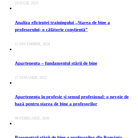
10 IULIE, 2023
Analiza eficienței trainingului „Starea de bine a
profesorului; o călătorie conștientă”
12 DECEMBRIE, 2024
Apartenența – fundamentul stării de bine
27 IANUARIE, 2023
Apartenența în profesie și sensul profesional: o nevoie de
bază pentru starea de bine a profesorilor
09 FEBRUARIE, 2026
Barometrul stării de bine a profesorilor din România