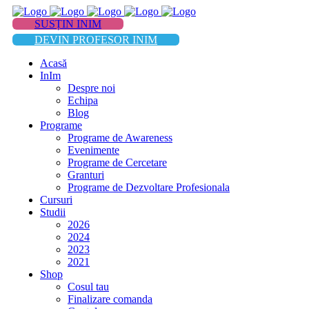
SUSȚIN INIM
DEVIN PROFESOR INIM
Acasă
InIm
Despre noi
Echipa
Blog
Programe
Programe de Awareness
Evenimente
Programe de Cercetare
Granturi
Programe de Dezvoltare Profesionala
Cursuri
Studii
2026
2024
2023
2021
Shop
Cosul tau
Finalizare comanda