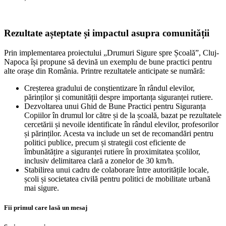
Rezultate așteptate și impactul asupra comunității
Prin implementarea proiectului „Drumuri Sigure spre Școală”, Cluj-
Napoca își propune să devină un exemplu de bune practici pentru
alte orașe din România. Printre rezultatele anticipate se numără:
Creșterea gradului de conștientizare în rândul elevilor,
părinților și comunității despre importanța siguranței rutiere.
Dezvoltarea unui Ghid de Bune Practici pentru Siguranța
Copiilor în drumul lor către și de la școală, bazat pe rezultatele
cercetării și nevoile identificate în rândul elevilor, profesorilor
și părinților. Acesta va include un set de recomandări pentru
politici publice, precum și strategii cost eficiente de
îmbunătățire a siguranței rutiere în proximitatea școlilor,
inclusiv delimitarea clară a zonelor de 30 km/h.
Stabilirea unui cadru de colaborare între autoritățile locale,
școli și societatea civilă pentru politici de mobilitate urbană
mai sigure.
Fii primul care lasă un mesaj