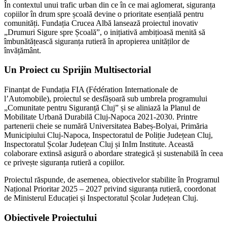
În contextul unui trafic urban din ce în ce mai aglomerat, siguranța
copiilor în drum spre școală devine o prioritate esențială pentru
comunități. Fundația Crucea Albă lansează proiectul inovativ
„Drumuri Sigure spre Școală”, o inițiativă ambițioasă menită să
îmbunătățească siguranța rutieră în apropierea unităților de
învățământ.
Un Proiect cu Sprijin Multisectorial
Finanțat de Fundația FIA (Fédération Internationale de
l’Automobile), proiectul se desfășoară sub umbrela programului
„Comunitate pentru Siguranță Cluj” și se aliniază la Planul de
Mobilitate Urbană Durabilă Cluj-Napoca 2021-2030. Printre
partenerii cheie se numără Universitatea Babeș-Bolyai, Primăria
Municipiului Cluj-Napoca, Inspectoratul de Poliție Județean Cluj,
Inspectoratul Școlar Județean Cluj și InIm Institute. Această
colaborare extinsă asigură o abordare strategică și sustenabilă în ceea
ce privește siguranța rutieră a copiilor.
Proiectul răspunde, de asemenea, obiectivelor stabilite în Programul
Național Prioritar 2025 – 2027 privind siguranța rutieră, coordonat
de Ministerul Educației și Inspectoratul Școlar Județean Cluj.
Obiectivele Proiectului