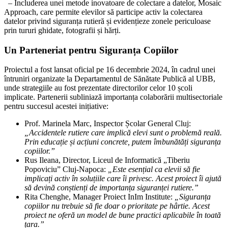
– Includerea unei metode inovatoare de colectare a datelor, Mosaic
Approach, care permite elevilor să participe activ la colectarea
datelor privind siguranța rutieră și evidențieze zonele periculoase
prin tururi ghidate, fotografii și hărți.
Un Parteneriat pentru Siguranța Copiilor
Proiectul a fost lansat oficial pe 16 decembrie 2024, în cadrul unei
întruniri organizate la Departamentul de Sănătate Publică al UBB,
unde strategiile au fost prezentate directorilor celor 10 școli
implicate. Partenerii subliniază importanța colaborării multisectoriale
pentru succesul acestei inițiative:
Prof. Marinela Marc, Inspector Școlar General Cluj:
„Accidentele rutiere care implică elevi sunt o problemă reală.
Prin educație și acțiuni concrete, putem îmbunătăți siguranța
copiilor.”
Rus Ileana, Director, Liceul de Informatică „Tiberiu
Popoviciu” Cluj-Napoca:
„Este esențial ca elevii să fie
implicați activ în soluțiile care îi privesc. Acest proiect îi ajută
să devină conștienți de importanța siguranței rutiere.”
Rita Chenghe, Manager Proiect InIm Institute:
„Siguranța
copiilor nu trebuie să fie doar o prioritate pe hârtie. Acest
proiect ne oferă un model de bune practici aplicabile în toată
țara.”