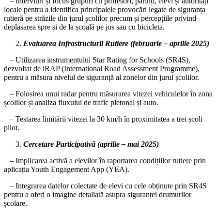
– Interviuri și focus grupuri cu profesori, părinți, elevi și autorități
locale pentru a identifica principalele provocări legate de siguranța
rutieră pe străzile din jurul școlilor precum și percepțiile privind
deplasarea spre și de la școală pe jos sau cu bicicleta.
Evaluarea Infrastructurii Rutiere (februarie – aprilie 2025)
– Utilizarea instrumentului Star Rating for Schools (SR4S),
dezvoltat de iRAP (International Road Assessment Programme),
pentru a măsura nivelul de siguranță al zonelor din jurul școlilor.
– Folosirea unui radar pentru măsurarea vitezei vehiculelor în zona
școlilor și analiza fluxului de trafic pietonal și auto.
– Testarea limitării vitezei la 30 km/h în proximitatea a trei școli
pilot.
Cercetare Participativă (aprilie – mai 2025)
– Implicarea activă a elevilor în raportarea condițiilor rutiere prin
aplicația Youth Engagement App (YEA).
– Integrarea datelor colectate de elevi cu cele obținute prin SR4S
pentru a oferi o imagine detaliată asupra siguranței drumurilor
școlare.