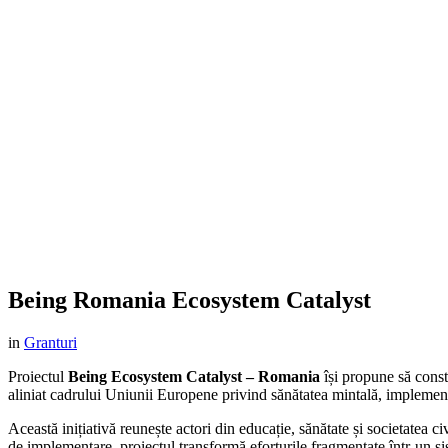
Being Romania Ecosystem Catalyst
in
Granturi
Proiectul
Being Ecosystem Catalyst – Romania
își propune să const
aliniat cadrului Uniunii Europene privind sănătatea mintală, implementar
Această inițiativă reunește actori din educație, sănătate și societatea 
de implementare, proiectul transformă eforturile fragmentate într-un sist