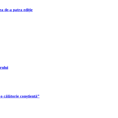
ea de-a patra ediție
rului
 o călătorie conștientă”