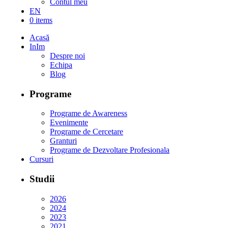
Contul meu
EN
0 items
Acasă
InIm
Despre noi
Echipa
Blog
Programe
Programe de Awareness
Evenimente
Programe de Cercetare
Granturi
Programe de Dezvoltare Profesionala
Cursuri
Studii
2026
2024
2023
2021