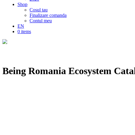
Shop
Cosul tau
Finalizare comanda
Contul meu
EN
0 items
Being Romania Ecosystem Catal