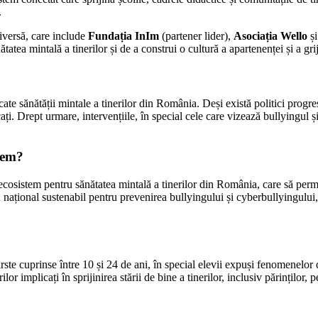
.
diversă, care include
Fundația InIm
(partener lider),
Asociația Wello
ș
ea mintală a tinerilor și de a construi o cultură a apartenenței și a grij
icate sănătății mintale a tinerilor din România. Deși există politici prog
icați. Drept urmare, intervențiile, în special cele care vizează bullyingul 
ngem?
e ecosistem pentru sănătatea mintală a tinerilor din România, care să perm
 național sustenabil pentru prevenirea bullyingului și cyberbullyingului, î
vârste cuprinse între 10 și 24 de ani, în special elevii expuși fenomenelo
lor implicați în sprijinirea stării de bine a tinerilor, inclusiv părinților, 