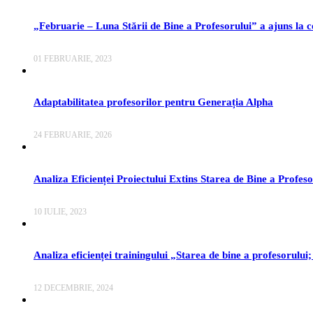
„Februarie – Luna Stării de Bine a Profesorului” a ajuns la c
01 FEBRUARIE, 2023
Adaptabilitatea profesorilor pentru Generația Alpha
24 FEBRUARIE, 2026
Analiza Eficienței Proiectului Extins Starea de Bine a Profeso
10 IULIE, 2023
Analiza eficienței trainingului „Starea de bine a profesorului;
12 DECEMBRIE, 2024