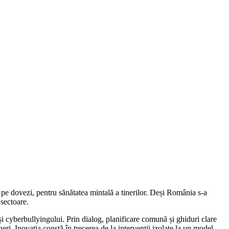
e pe dovezi, pentru sănătatea mintală a tinerilor. Deși România s-a
 sectoare.
și cyberbullyingului. Prin dialog, planificare comună și ghiduri clare
eri. Inovația constă în trecerea de la intervenții izolate la un model