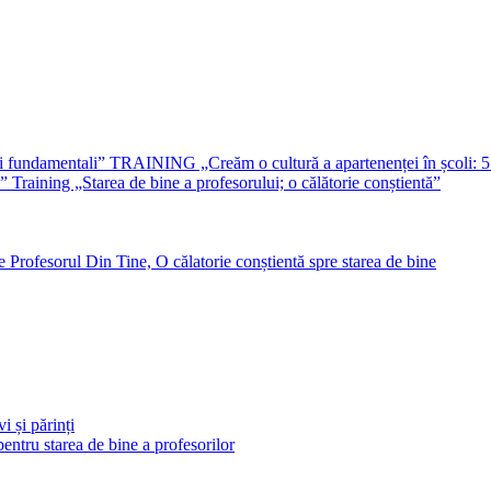
TRAINING „Creăm o cultură a apartenenței în școli: 5
Training „Starea de bine a profesorului; o călătorie conștientă”
Profesorul Din Tine, O călatorie conștientă spre starea de bine
i și părinți
entru starea de bine a profesorilor