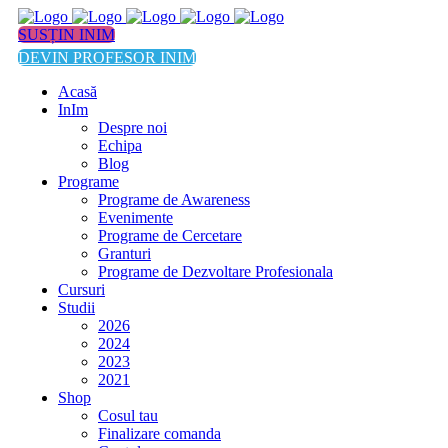
SUSȚIN INIM
DEVIN PROFESOR INIM
Acasă
InIm
Despre noi
Echipa
Blog
Programe
Programe de Awareness
Evenimente
Programe de Cercetare
Granturi
Programe de Dezvoltare Profesionala
Cursuri
Studii
2026
2024
2023
2021
Shop
Cosul tau
Finalizare comanda