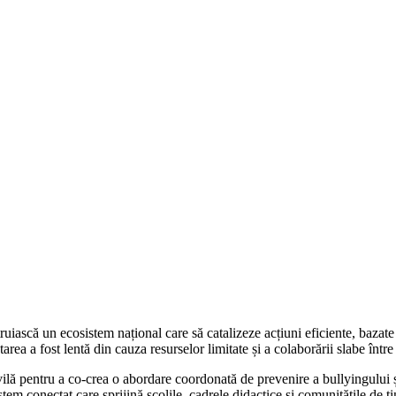
ruiască un ecosistem național care să catalizeze acțiuni eficiente, bazat
ea a fost lentă din cauza resurselor limitate și a colaborării slabe între
civilă pentru a co-crea o abordare coordonată de prevenire a bullyingului 
em conectat care sprijină școlile, cadrele didactice și comunitățile de tin