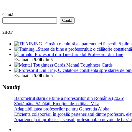
Caută
Caută
SHOP
Jurnalul Profesorul din Tine
Evaluat la
5.00
din 5
Mental Toughness Cards
Evaluat la
5.00
din 5
Noutăți
Barometrul stării de bine a profesorilor din România (2026)
Săptămâna Sănătății Emoționale, ediția a VI-a
Adaptabilitatea profesorilor pentru Generația Alpha
Eficiența colaborării în școală: parteneriatul dintre profesori, elev
Apartenența în profesie și sensul profesional: o nevoie de bază p