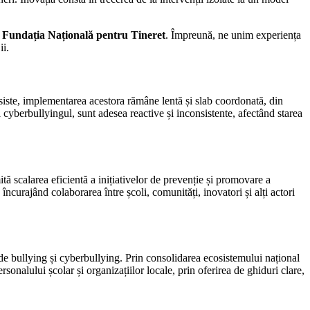
i
Fundația Națională pentru Tineret
. Împreună, ne unim experiența
ii.
resiste, implementarea acestora rămâne lentă și slab coordonată, din
și cyberbullyingul, sunt adesea reactive și inconsistente, afectând starea
ită scalarea eficientă a inițiativelor de prevenție și promovare a
ncurajând colaborarea între școli, comunități, inovatori și alți actori
r de bullying și cyberbullying. Prin consolidarea ecosistemului național
personalului școlar și organizațiilor locale, prin oferirea de ghiduri clare,