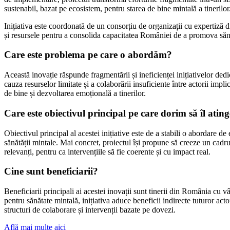
sustenabil, bazat pe ecosistem, pentru starea de bine mintală a tinerilor
Inițiativa este coordonată de un consorțiu de organizații cu expertiză 
și resursele pentru a consolida capacitatea României de a promova sănătat
Care este problema pe care o abordăm?
Această inovație răspunde fragmentării și ineficienței inițiativelor ded
cauza resurselor limitate și a colaborării insuficiente între actorii impl
de bine și dezvoltarea emoțională a tinerilor.
Care este obiectivul principal pe care dorim să îl ati
Obiectivul principal al acestei inițiative este de a stabili o abordare d
sănătății mintale. Mai concret, proiectul își propune să creeze un cadru
relevanți, pentru ca intervențiile să fie coerente și cu impact real.
Cine sunt beneficiarii?
Beneficiarii principali ai acestei inovații sunt tinerii din România cu 
pentru sănătate mintală, inițiativa aduce beneficii indirecte tuturor actori
structuri de colaborare și intervenții bazate pe dovezi.
Află mai multe aici